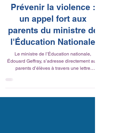
Toute l'actualité
Prévenir la violence :
un appel fort aux
parents du ministre de
l'Éducation Nationale
Le ministre de l’Éducation nationale,
Édouard Geffray, s’adresse directement aux
parents d’élèves à travers une lettre
essentielle. Objectif : renforcer le rôle des
familles dans la prévention, la détection et la
lutte contre toutes les formes de violence à
l’école. Un message clair, engageant et
porteur de responsabilité collective, qui invite
chaque parent à devenir acteur de la
protection et du bien-être des élèves. 👉 Une