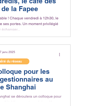
redis, le café des
 de la Fapee
à 12h30, le
e ses portes. Un moment privilégié
 échanger...
7 janv. 2025
lité du réseau
olloque pour les
gestionnaires au
de Shanghai
anghai se déroulera un colloque pour
s d'établissements scolaires. Venez