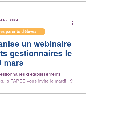
artager...
4 févr. 2024
des parents d'élèves
nise un webinaire
ts gestionnaires le
9 mars
estionnaires d’établissements
s, la FAPEE vous invite le mardi 19
13h (heure de...