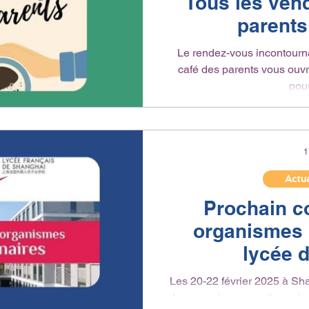
Tous les vend
parents
Le rendez-vous incontournable ! Chaque vendredi 
café des parents vous ouvr
pour
1
Actua
Prochain c
organismes 
lycée 
Les 20-22 février 2025 à Sh
les organismes gestionnaire