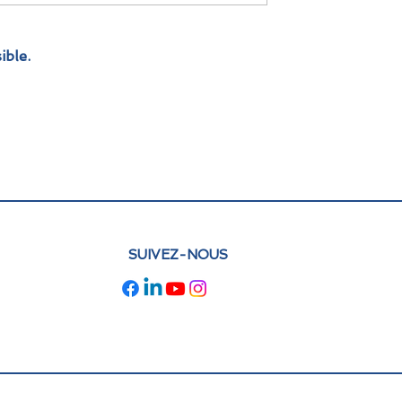
njeux du numérique dans l’éducation,
. Compétences digitales, innovation
 européennes… Découvrez les temps
ible.
les initiatives présentées lors de cet
n lisant l’article complet.
SUIVEZ-NOUS