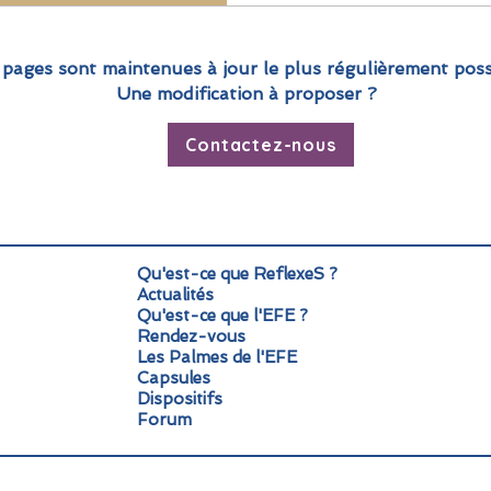
14 pays pour réfléchir aux e
la formation et la jeunesse
pédagogique, coopérations
 pages sont maintenues à jour le plus régulièrement poss
forts, les chiffres clés et 
Une modification à proposer ?
événement majeur e
Contactez-nous
Qu'est-ce que ReflexeS ?
Actualités
Qu'est-ce que l'EFE ?
Rendez-vous
Les Palmes de l'EFE
Capsules
Dispositifs
Forum