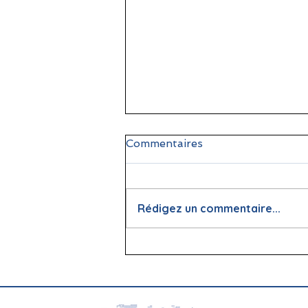
Commentaires
Rédigez un commentaire...
📖 La lecture : papier vs
écran, que dit la science ?