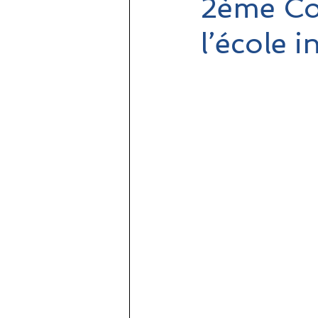
2ème Col
l’école 