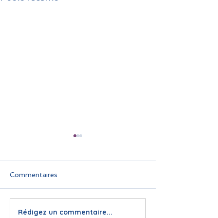
Commentaires
Rédigez un commentaire...
🌞 Pause estivale pour
Infolettre juin