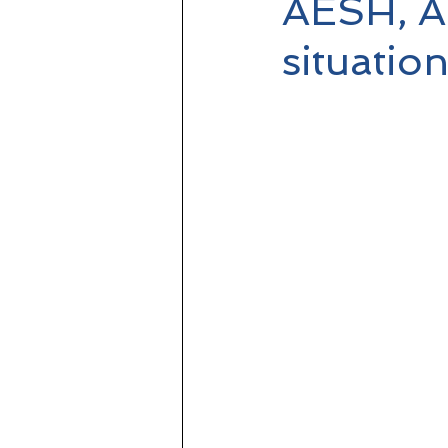
AESH, A
situatio