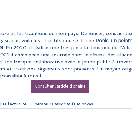
ure et les traditions de mon pays. Dénoncer, conscientiser
ascar », voilà les objectifs que se donne 
Ponk, un peintr
9.
 En 2020, il réalise une fresque à la demande de l’Allia
021 il commence une tournée dans le réseau des alliance
n d’une fresque collaborative avec le jeune public à travers
rts et traditions régionaux sont présents. Un moyen orig
accessible à tous !
Consulter l'article d'origine
ute l'actualité
Opérateurs associatifs et privés