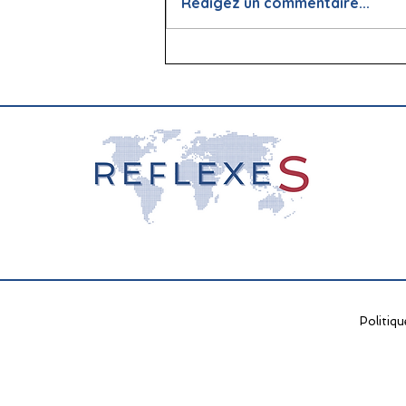
Rédigez un commentaire...
📖 La lecture : papier vs
écran, que dit la science ?
Politiqu