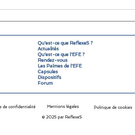
🌞 Pause estivale pour
Info
ReflexeS : à très vite pour
Mond
la rentrée !
pers
Qu'est-ce que ReflexeS ?
Actualités
Qu'est-ce que l'EFE ?
Rendez-vous
Les Palmes de l'EFE
Capsules
Dispositifs
Forum
Mentions légales
e de confidentialité
Politique de cookies
© 2025 par ReflexeS