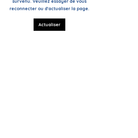
survenu. Veuillez essayer de vous
perspectives
reconnecter ou d'actualiser la page.
Actualiser