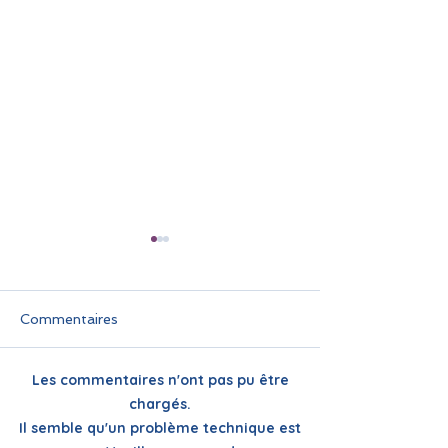
Commentaires
Les commentaires n'ont pas pu être
🌞 Pause estivale pour
Infolettre juin
chargés.
ReflexeS : à très vite
FLAM Monde :
Il semble qu'un problème technique est
pour la rentrée !
actualités et