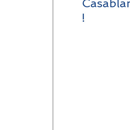
Casabla
!