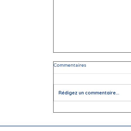
Commentaires
Rédigez un commentaire...
📖 La lecture : papier vs
écran, que dit la science ?