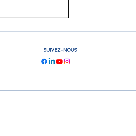
lettre juin 2026 FLAM
e : actualités et
pectives
SUIVEZ-NOUS