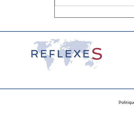
📖 La lecture : papier vs
écran, que dit la science ?
Politiqu