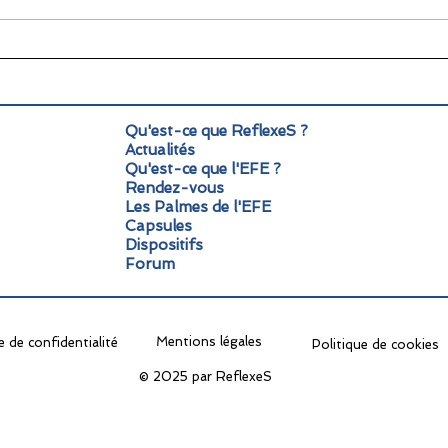
🌞 Pause estivale pour
Info
ReflexeS : à très vite pour
Mond
la rentrée !
pers
Qu'est-ce que ReflexeS ?
Actualités
Qu'est-ce que l'EFE ?
Rendez-vous
Les Palmes de l'EFE
Capsules
Dispositifs
Forum
Mentions légales
e de confidentialité
Politique de cookies
© 2025 par ReflexeS