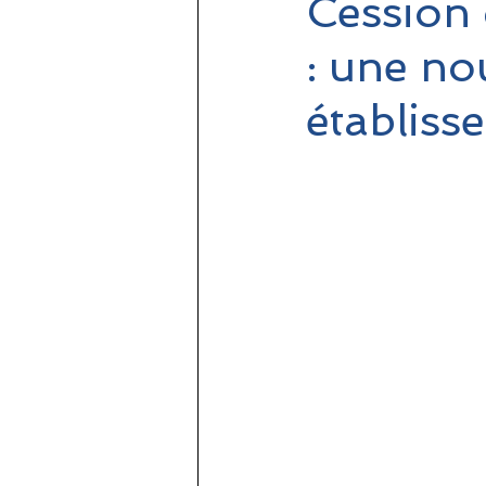
Cession
: une no
établiss