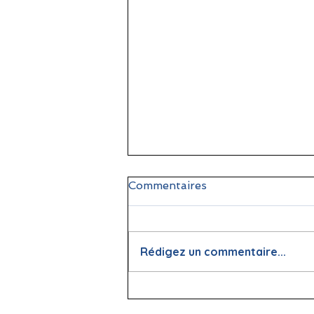
Commentaires
Rédigez un commentaire...
📖 La lecture : papier vs
écran, que dit la science ?