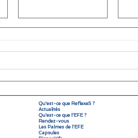
🌞 Pause estivale pour
Info
ReflexeS : à très vite pour
Mond
la rentrée !
pers
Qu'est-ce que ReflexeS ?
Actualités
Qu'est-ce que l'EFE ?
Rendez-vous
Les Palmes de l'EFE
Capsules