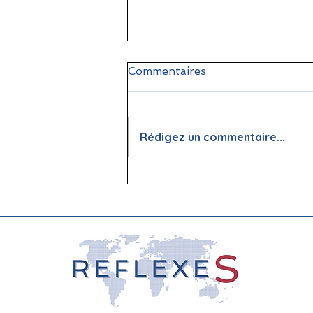
Commentaires
Rédigez un commentaire...
📖 La lecture : papier vs
écran, que dit la science ?