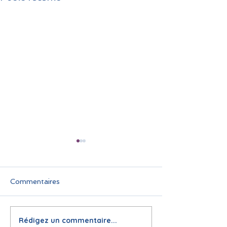
Commentaires
Rédigez un commentaire...
🌞 Pause estivale pour
Infolettre juin