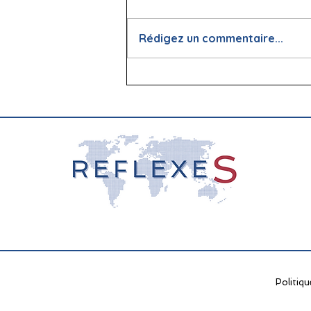
Rédigez un commentaire...
📖 La lecture : papier vs
écran, que dit la science ?
Politiqu