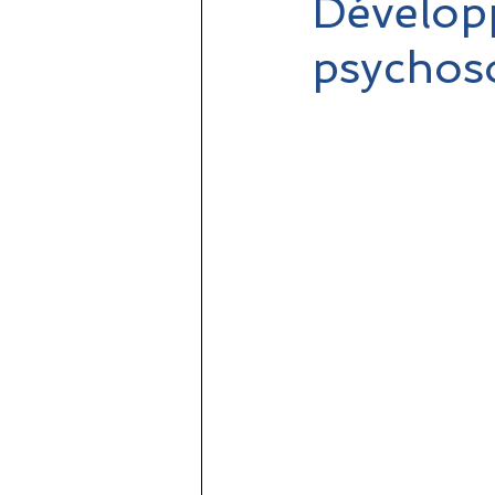
Dévelop
psychoso