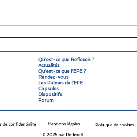
🌞 Pause estivale pour
Info
ReflexeS : à très vite pour
Mond
la rentrée !
pers
Qu'est-ce que ReflexeS ?
Actualités
Qu'est-ce que l'EFE ?
Rendez-vous
Les Palmes de l'EFE
Capsules
Dispositifs
Forum
Mentions légales
e de confidentialité
Politique de cookies
© 2025 par ReflexeS