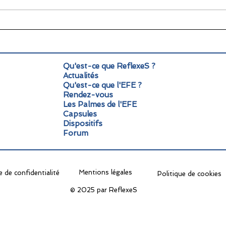
🌞 Pause estivale pour
Info
ReflexeS : à très vite pour
Mond
la rentrée !
pers
Qu'est-ce que ReflexeS ?
Actualités
Qu'est-ce que l'EFE ?
Rendez-vous
Les Palmes de l'EFE
Capsules
Dispositifs
Forum
Mentions légales
e de confidentialité
Politique de cookies
© 2025 par ReflexeS