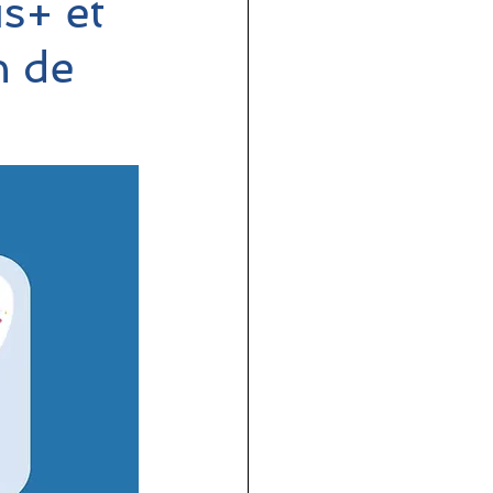
s+ et
n de