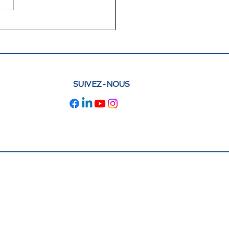
lettre juin 2026 FLAM
e : actualités et
pectives
SUIVEZ-NOUS