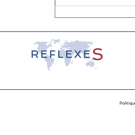
📖 La lecture : papier vs
écran, que dit la science ?
Politiqu