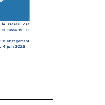
Vous avez vécu une expérience Erasmus+ inoubliable ? En rejoignant le réseau des 
et rassurer les 
 un engagement 
u 4 juin 2026
 — 