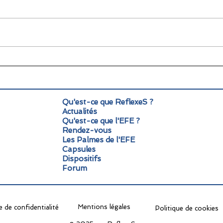
🌞 Pause estivale pour
Info
ReflexeS : à très vite pour
Mond
la rentrée !
pers
Qu'est-ce que ReflexeS ?
Actualités
Qu'est-ce que l'EFE ?
Rendez-vous
Les Palmes de l'EFE
Capsules
Dispositifs
Forum
Mentions légales
e de confidentialité
Politique de cookies