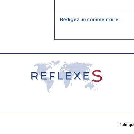
Rédigez un commentaire...
📖 La lecture : papier vs
écran, que dit la science ?
Politiqu