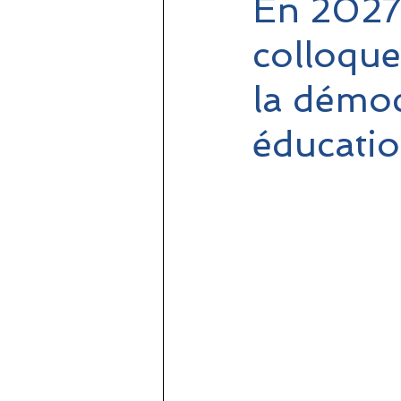
En 2027
colloque
la démoc
éducatio