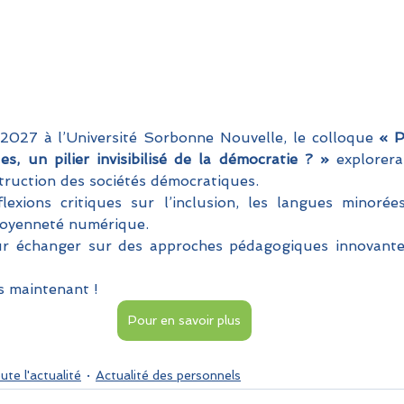
 2027 à l’Université Sorbonne Nouvelle, le colloque 
« P
s, un pilier invisibilisé de la démocratie ? »
 explorera
truction des sociétés démocratiques. 
xions critiques sur l’inclusion, les langues minorées,
itoyenneté numérique. 
 échanger sur des approches pédagogiques innovantes
s maintenant !
Pour en savoir plus
ute l'actualité
Actualité des personnels