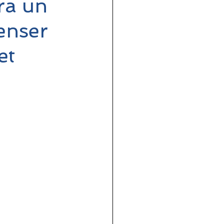
ra un
enser
et