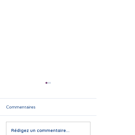
Commentaires
Rédigez un commentaire...
🌞 Pause estivale pour
Infolettre juin