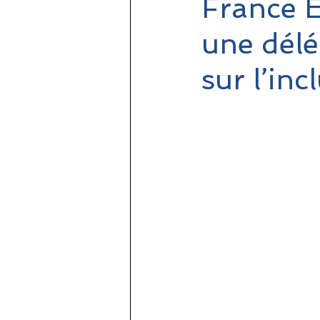
France É
une délé
sur l’inc