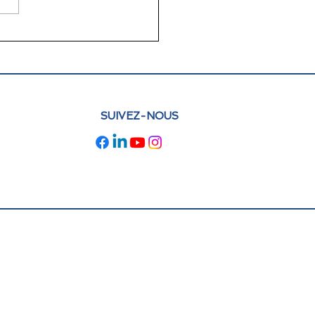
lettre juin 2026 FLAM
e : actualités et
pectives
SUIVEZ-NOUS