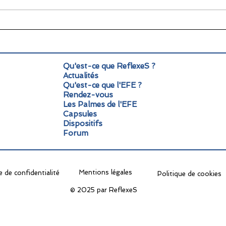
🌞 Pause estivale pour
Info
ReflexeS : à très vite pour
Mond
la rentrée !
pers
Qu'est-ce que ReflexeS ?
Actualités
Qu'est-ce que l'EFE ?
Rendez-vous
Les Palmes de l'EFE
Capsules
Dispositifs
Forum
Mentions légales
e de confidentialité
Politique de cookies
© 2025 par ReflexeS