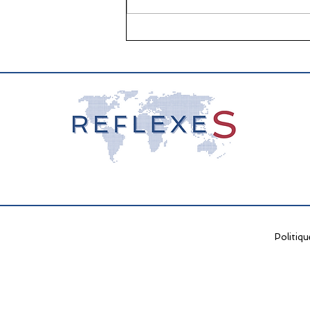
📖 La lecture : papier vs
écran, que dit la science ?
Politiqu