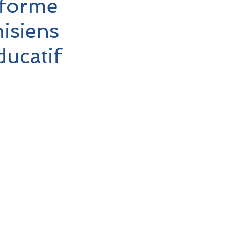
 forme
nisiens
ducatif