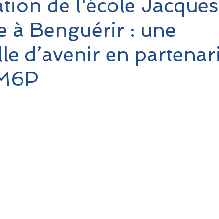
tion de l'école Jacque
e à Benguérir : une
le d’avenir en partenar
UM6P