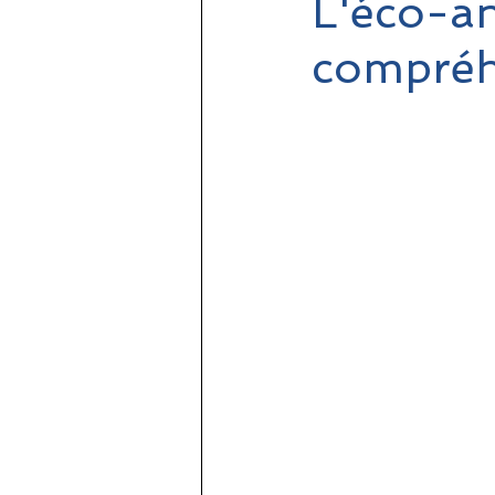
L'éco-an
compréh