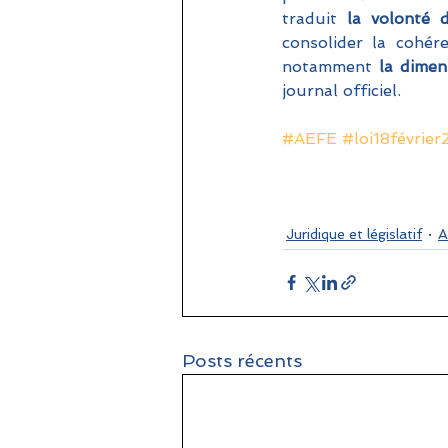
traduit 
la volonté d
consolider la cohére
notamment
 la dimen
journal officiel.
#AEFE
#loi18févrie
Juridique et législatif
A
Posts récents