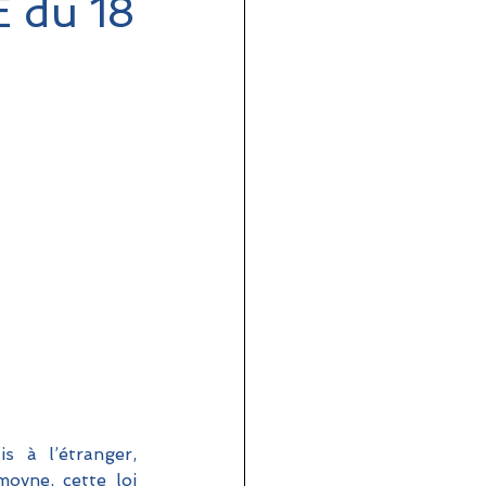
E du 18
 à l’étranger, 
yne, cette loi 