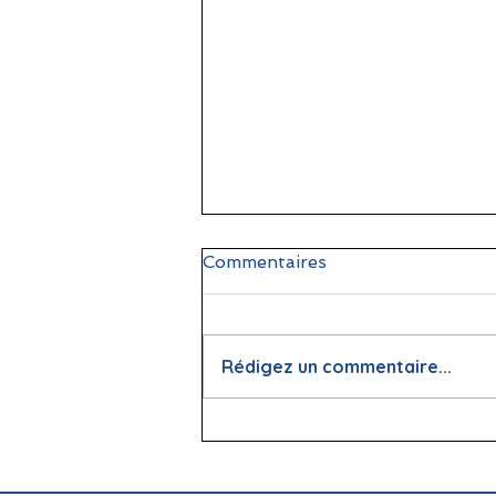
Commentaires
Rédigez un commentaire...
📖 La lecture : papier vs
écran, que dit la science ?