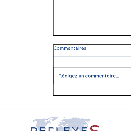
Commentaires
Rédigez un commentaire...
📖 La lecture : papier vs
écran, que dit la science ?