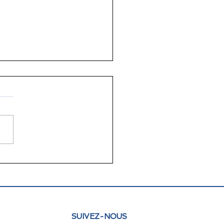
lettre juin 2026 FLAM
e : actualités et
pectives
SUIVEZ-NOUS