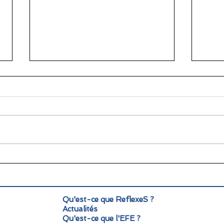
🌞 Pause estivale pour
Info
ReflexeS : à très vite pour
Mond
la rentrée !
pers
Qu'est-ce que ReflexeS ?
Actualités
Qu'est-ce que l'EFE ?