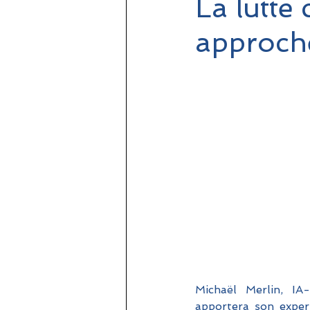
La lutte
approche
Michaël Merlin, I
apportera son exper