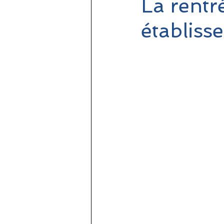
La rentr
établiss