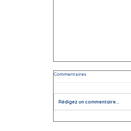
Commentaires
Rédigez un commentaire...
📖 La lecture : papier vs
écran, que dit la science ?