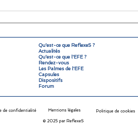
🌞 Pause estivale pour
Info
ReflexeS : à très vite pour
Mond
la rentrée !
pers
Qu'est-ce que ReflexeS ?
Actualités
Qu'est-ce que l'EFE ?
Rendez-vous
Les Palmes de l'EFE
Capsules
Dispositifs
Forum
Mentions légales
e de confidentialité
Politique de cookies
© 2025 par ReflexeS