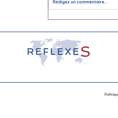
Rédigez un commentaire...
📖 La lecture : papier vs
écran, que dit la science ?
Politiqu