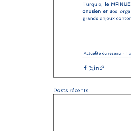
Turquie, 
le MFINUE d
onusien et s
es orga
grands enjeux contem
Actualité du réseau
To
Posts récents