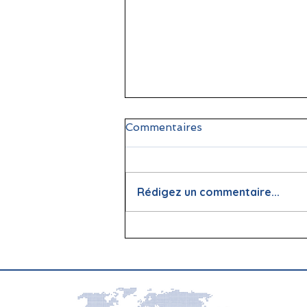
Commentaires
Rédigez un commentaire...
📖 La lecture : papier vs
écran, que dit la science ?