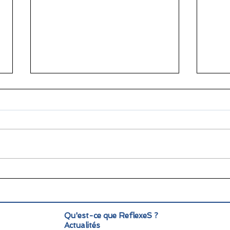
🌞 Pause estivale pour
Info
ReflexeS : à très vite pour
Mond
la rentrée !
pers
Qu'est-ce que ReflexeS ?
Actualités