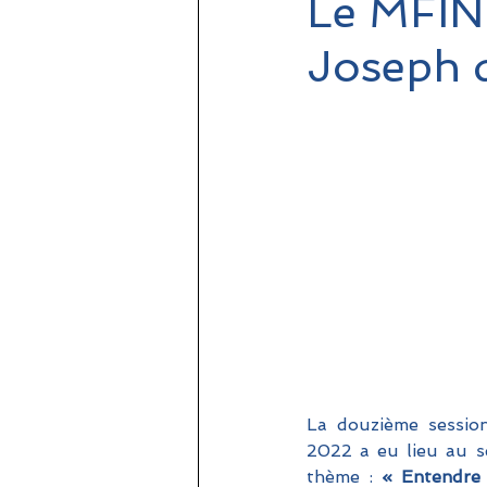
Le MFIN
Joseph d
La douzième sessio
2022 a eu lieu au s
thème :
 « Entendre l