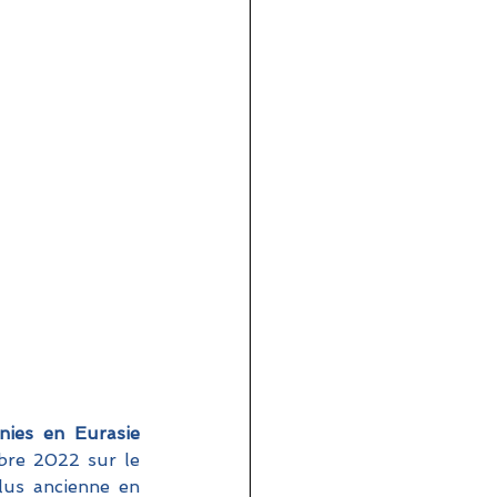
t
 modèle francophone international des Nations Unies en Eurasie 
re 2022 sur le 
us ancienne en 