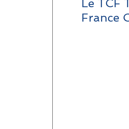
Le TCF T
France 