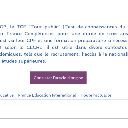
23, le 
TCF 
"Tout public" (Test de connaissances du f
r France Compétences pour une durée de trois ans. 
est via leur CPF et une formation préparatoire si nécessa
 selon le CECRL, il est utile dans divers contextes p
démiques, tels que le recrutement, l'accès à la nationali
s études supérieures.
Consulter l'article d'origine
ducative
France Education International
Toute l'actualité