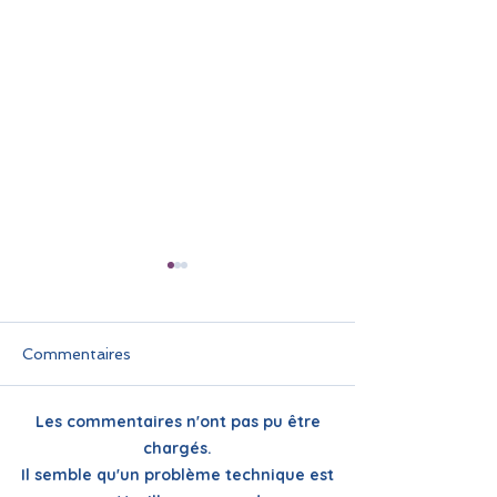
Commentaires
Les commentaires n'ont pas pu être
🌞 Pause estivale pour
Infolettre juin
chargés.
ReflexeS : à très vite
FLAM Monde :
Il semble qu'un problème technique est
pour la rentrée !
actualités et