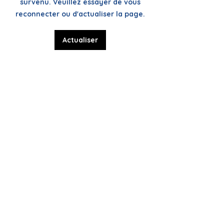
survenu. Veuillez essayer de vous
perspectives
reconnecter ou d'actualiser la page.
Actualiser