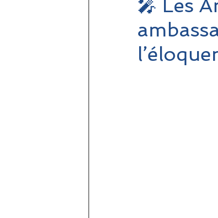
🎤 Les A
ambassa
l’éloquen