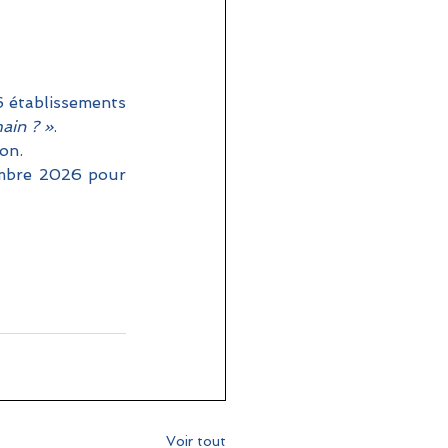
6 établissements 
main ? »
. 
on. 
embre 2026 pour 
Voir tout