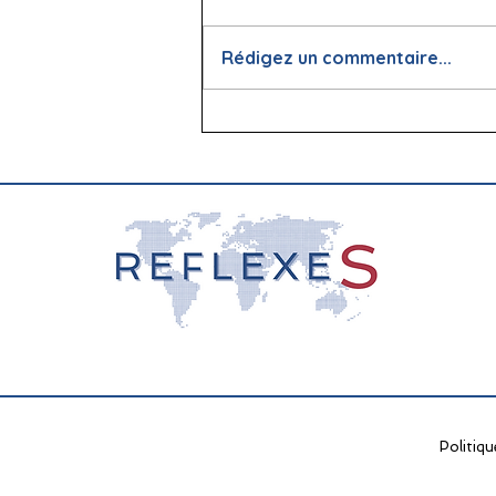
Rédigez un commentaire...
📖 La lecture : papier vs
écran, que dit la science ?
Politiqu