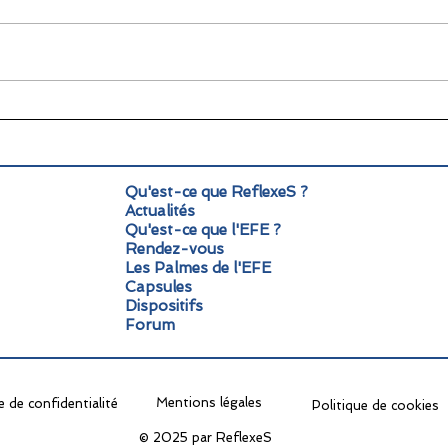
🌞 Pause estivale pour
Info
ReflexeS : à très vite pour
Mond
la rentrée !
pers
Qu'est-ce que ReflexeS ?
Actualités
Qu'est-ce que l'EFE ?
Rendez-vous
Les Palmes de l'EFE
Capsules
Dispositifs
Forum
Mentions légales
e de confidentialité
Politique de cookies
© 2025 par ReflexeS