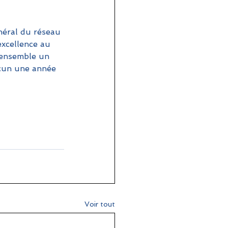
néral du réseau 
excellence au 
 ensemble un 
cun une année 
Voir tout