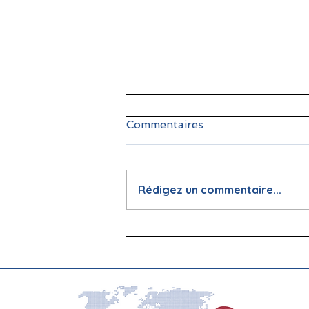
Commentaires
Rédigez un commentaire...
📖 La lecture : papier vs
écran, que dit la science ?