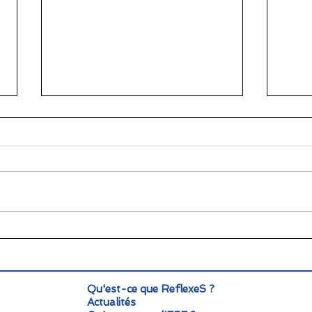
🌞 Pause estivale pour
Info
ReflexeS : à très vite pour
Mond
la rentrée !
pers
Qu'est-ce que ReflexeS ?
Actualités