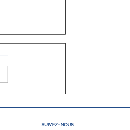
lettre juin 2026 FLAM
e : actualités et
pectives
SUIVEZ-NOUS