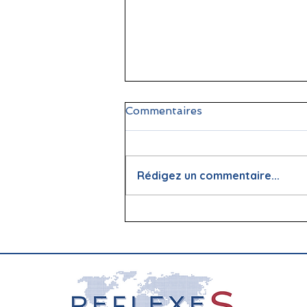
Commentaires
Rédigez un commentaire...
📖 La lecture : papier vs
écran, que dit la science ?