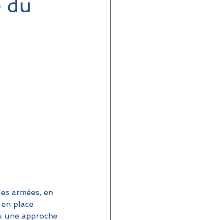
e du
des armées, en 
 en place 
rs une approche 