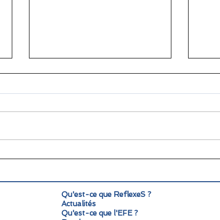
🌞 Pause estivale pour
Info
ReflexeS : à très vite pour
Mond
la rentrée !
pers
Qu'est-ce que ReflexeS ?
Actualités
Qu'est-ce que l'EFE ?