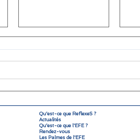
🌞 Pause estivale pour
Info
ReflexeS : à très vite pour
Mond
la rentrée !
pers
Qu'est-ce que ReflexeS ?
Actualités
Qu'est-ce que l'EFE ?
Rendez-vous
Les Palmes de l'EFE