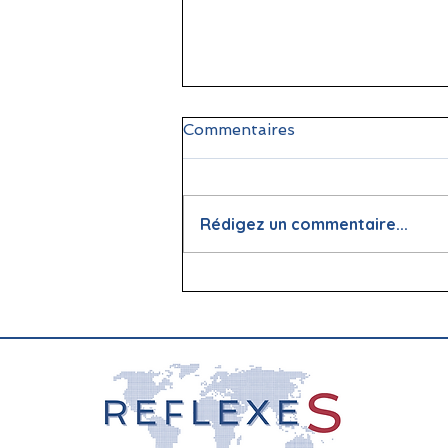
Commentaires
Rédigez un commentaire...
📖 La lecture : papier vs
écran, que dit la science ?