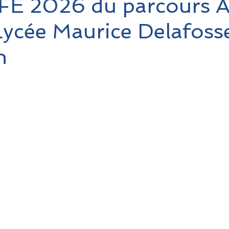
FE 2026 du parcours A
Lycée Maurice Delafoss
n