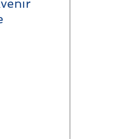
venir
e