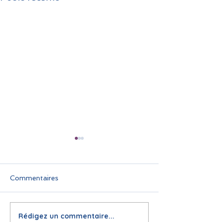
Commentaires
Rédigez un commentaire...
🌞 Pause estivale pour
Infolettre juin