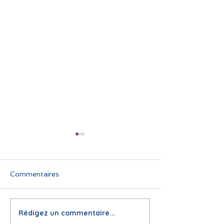
Commentaires
Rédigez un commentaire...
🌞 Pause estivale pour
Infolettre juin