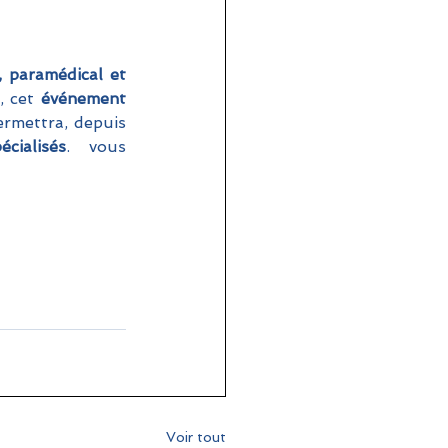
 paramédical et 
, cet 
événement 
rmettra, depuis 
cialisés
.  vous 
Voir tout