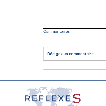
Commentaires
Rédigez un commentaire...
📖 La lecture : papier vs
écran, que dit la science ?