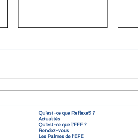
🌞 Pause estivale pour
Info
ReflexeS : à très vite pour
Mond
la rentrée !
pers
Qu'est-ce que ReflexeS ?
Actualités
Qu'est-ce que l'EFE ?
Rendez-vous
Les Palmes de l'EFE