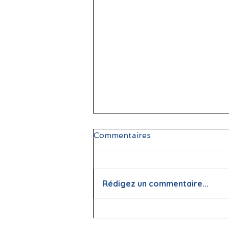
Commentaires
Rédigez un commentaire...
📖 La lecture : papier vs
écran, que dit la science ?