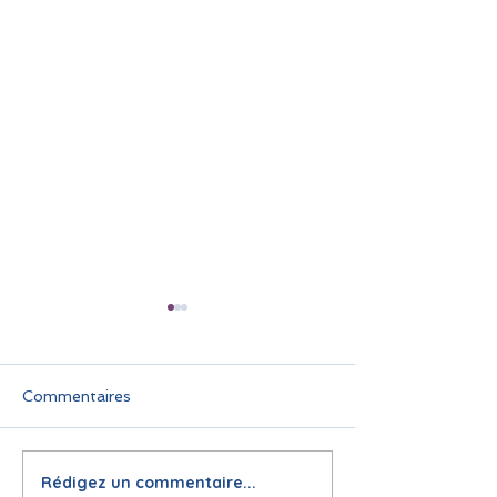
Commentaires
Rédigez un commentaire...
🌞 Pause estivale pour
Infolettre juin