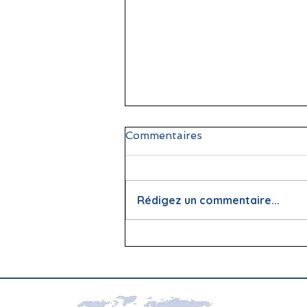
Commentaires
Rédigez un commentaire...
📖 La lecture : papier vs
écran, que dit la science ?