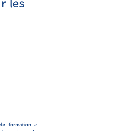
r les
de formation
 « 