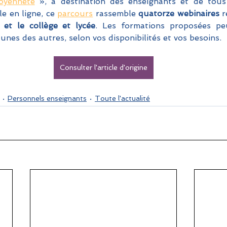
toyenneté
 », à destination des enseignants et de tous 
le en ligne, ce 
parcours
 rassemble 
quatorze webinaires
 r
 et le collège et lycée
. Les formations proposées peu
es des autres, selon vos disponibilités et vos besoins. 
Consulter l'article d'origine
Personnels enseignants
Toute l'actualité