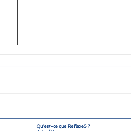
🌞 Pause estivale pour
Info
ReflexeS : à très vite pour
Mond
la rentrée !
pers
Qu'est-ce que ReflexeS ?