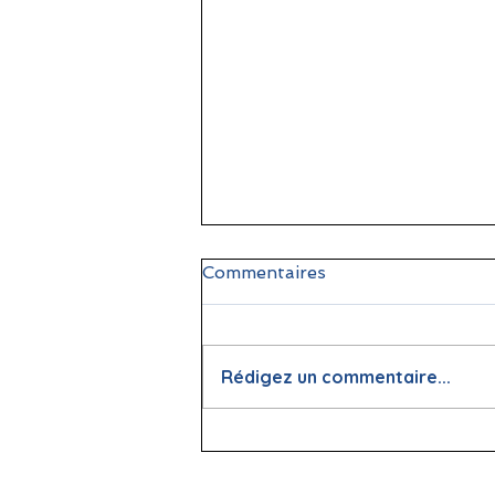
Commentaires
Rédigez un commentaire...
📖 La lecture : papier vs
écran, que dit la science ?