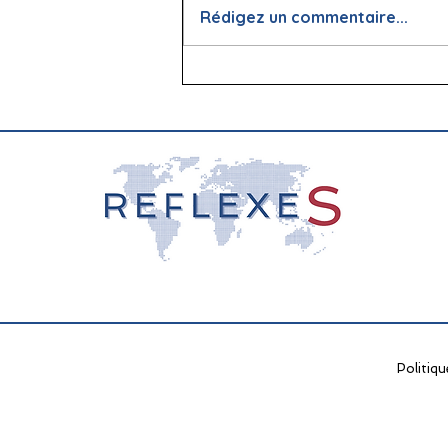
Rédigez un commentaire...
📖 La lecture : papier vs
écran, que dit la science ?
Politiqu