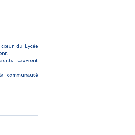
 cœur du Lycée 
ent. 
arents œuvrent 
 la communauté 