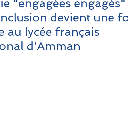
ie "engagées engagés" 
inclusion devient une f
e au lycée français
tional d'Amman