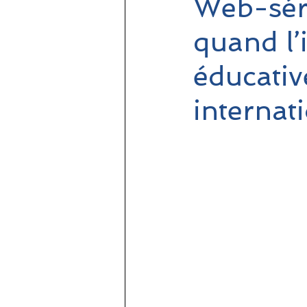
Web-sér
quand l’
éducativ
interna