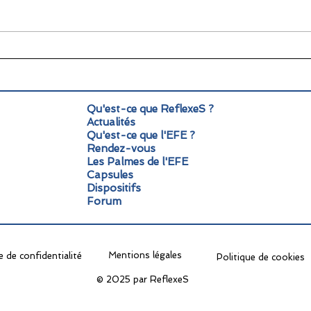
🌞 Pause estivale pour
Info
ReflexeS : à très vite pour
Mond
la rentrée !
pers
Qu'est-ce que ReflexeS ?
Actualités
Qu'est-ce que l'EFE ?
Rendez-vous
Les Palmes de l'EFE
Capsules
Dispositifs
Forum
Mentions légales
e de confidentialité
Politique de cookies
© 2025 par ReflexeS