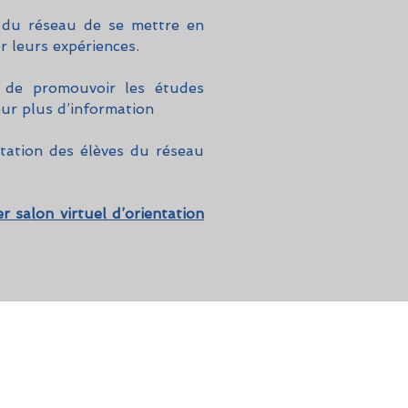
 du réseau de se mettre en
r leurs expériences.
 de promouvoir les études
pour plus d’information
ntation des élèves du réseau
r salon virtuel d’orientation