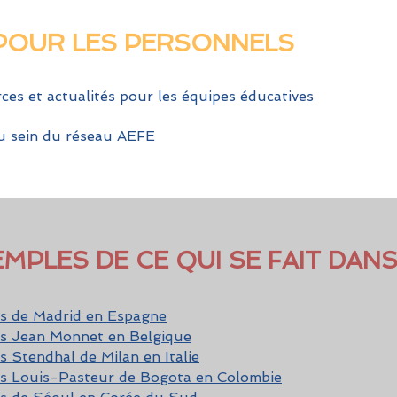
POUR LES PERSONNELS
ces et actualités pour les équipes éducatives
 au sein du réseau AEFE
PLES DE CE QUI SE FAIT DANS
is de Madrid en Espagne
ais Jean Monnet en Belgique
s Stendhal de Milan en Italie
ais Louis-Pasteur de Bogota en Colombie