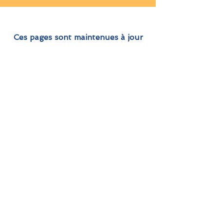
Ces pages sont maintenues à jour
le plus régulièrement possible.
Une modification à proposer ?
Contactez-nous
Qu'est-ce que ReflexeS ?
Actualités
Qu'est-ce que l'EFE ?
Rendez-vous