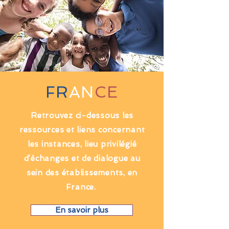
FR
AN
CE
Retrouvez ci-dessous les
ressources et liens concernant
les instances, lieu privilégié
d’échanges et de dialogue au
sein des établissements, en
France.
En savoir plus