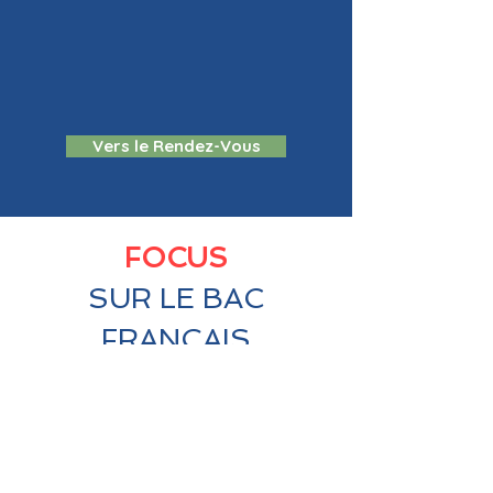
Vers le Rendez-Vous
FOCUS
SUR LE BAC
FRANÇAIS
INTERNATIONAL
Le baccalauréat Français
international (BFI) s’inscrit dans la
continuité des parcours en sections