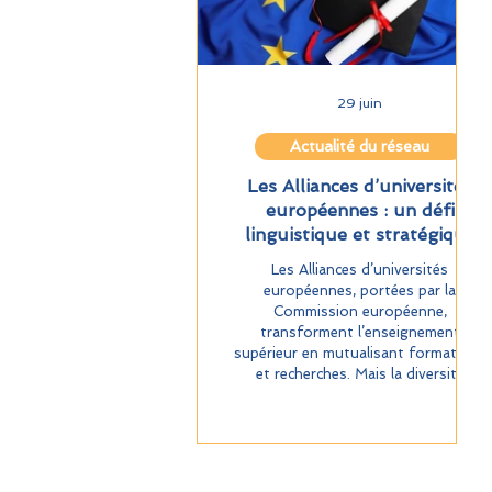
29 juin
Actualité du réseau
Les Alliances d’universités
européennes : un défi
linguistique et stratégique
Les Alliances d’universités
européennes, portées par la
Commission européenne,
transforment l’enseignement
supérieur en mutualisant formations
et recherches. Mais la diversité
linguistique pose un défi majeur :
comment coordonner des
établissements aux langues
nationales ancrées ? Entre anglais
comme langue véhiculaire, langues