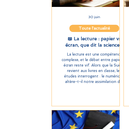
30 juin
Toute l'actualité
📖 La lecture : papier vs
écran, que dit la science ?
La lecture est une compétence
complexe, et le débat entre papier et
écran reste vif. Alors que la Suède
revient aux livres en classe, les
études interrogent : le numérique
altère-t-il notre assimilation des
informations ? Entre saccades
oculaires et habitudes cognitives, la
recherche éclaire les différences entre
ces deux supports. Une question
cruciale pour l’éducation et
l’apprentissage. 🔍✨ 👉 Lire l’analyse
complète sur The Conversation