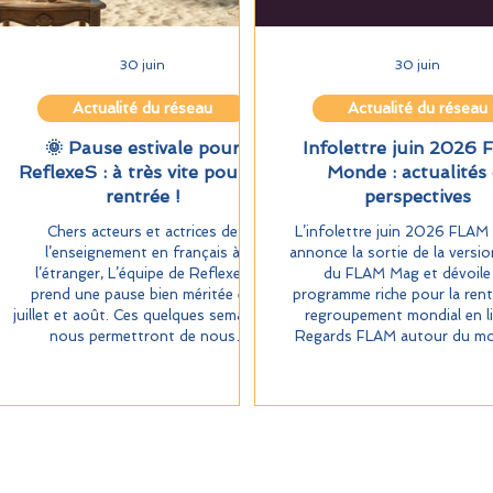
30 juin
30 juin
Actualité du réseau
Actualité du réseau
🌞 Pause estivale pour
Infolettre juin 2026
ReflexeS : à très vite pour la
Monde : actualités 
rentrée !
perspectives
Chers acteurs et actrices de
L’infolettre juin 2026 FLA
l’enseignement en français à
annonce la sortie de la versio
l’étranger, L’équipe de ReflexeS
du FLAM Mag et dévoile
prend une pause bien méritée en
programme riche pour la rent
juillet et août. Ces quelques semaines
regroupement mondial en l
nous permettront de nous
Regards FLAM autour du mo
ressourcer et de préparer avec soin
FestiFLAM » d’octobre 2
une rentrée riche en contenus pour
février 2027. Au menu : ate
vous accompagner au mieux dans
échanges sur la gestion asso
vos missions éducatives et
et une édition spéciale Fes
pédagogiques. Nous tenons à vous
Une année à préparer a
exprimer toute notre gratitude pour
enthousiasme !
votre engagement, votre confiance