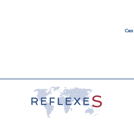
locales pour les enseignements, et
équilibres hybrides, les choix
linguistiques influencent
gouvernance, participation et
intégration. Une question cl
Ces