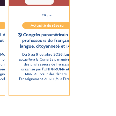
29 juin
Actualité du réseau
 FLAM
🌎 Congrès panaméricain des
et
professeurs de français :
langue, citoyenneté et IA à
Lima
M Monde
Du 5 au 9 octobre 2026, Lima
n papier
accueillera le Congrès panaméricain
 un
des professeurs de français,
rée : un
organisé par l’UNIPPROFIF et la
igne «
FIPF. Au cœur des débats :
nde et
l’enseignement du FLE/S à l’ère de
026 à
l’IA, la construction de compétences
liers,
linguistiques et citoyennes, et
ciative
l’adaptation aux défis
tiFLAM.
technologiques. Un espace de
vec
réflexion pour des pratiques
pédagogiques innovantes, alliant
langue, culture et citoyenneté active.