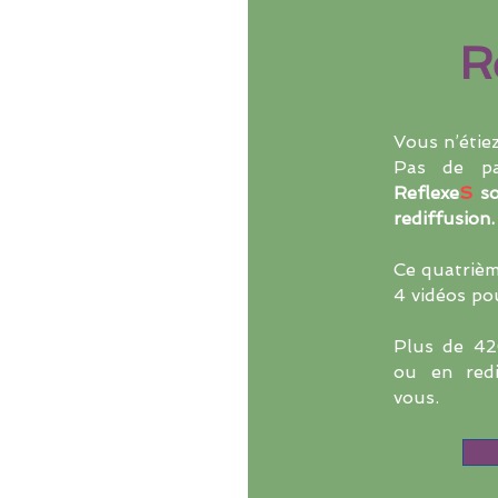
R
Vous n’étiez
Pas de p
Reflexe
S
so
rediffusion.
Ce quatriè
4 vidéos pou
Plus de 42
ou en redi
vous.