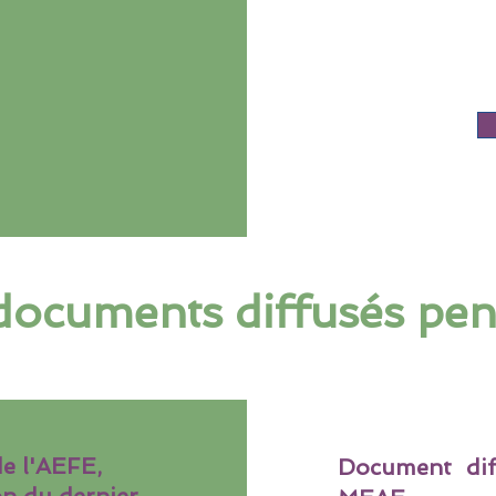
documents diffusés pend
e l'AEFE,
Document diff