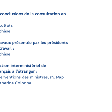
 conclusions de la consultation en
sultats
thèse
avaux présentée par les pr
ésidents
ravail :
thèse
ation interministériel de
nçais à l’étranger :
terventions des ministres
, M. Pap
therine Colonna