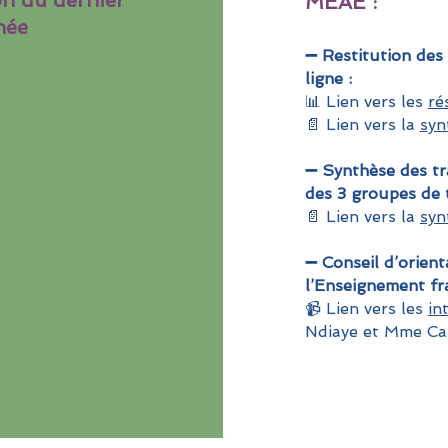
on du dernier
MEAE :
née
➖ Restitution des
ligne :
📊 Lien vers les
ré
📄 Lien vers la
syn
➖ Synthèse des tr
des 3 groupes de t
📄 Lien vers la
syn
➖ Conseil d’orient
l’Enseignement fra
📹 Lien vers les
in
Ndiaye et Mme Ca