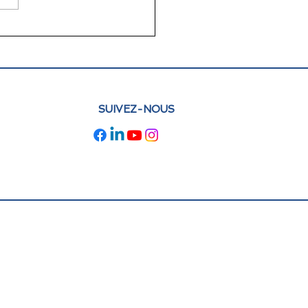
lettre juin 2026 FLAM
e : actualités et
pectives
SUIVEZ-NOUS