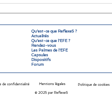
🌞 Pause estivale pour
Info
ReflexeS : à très vite pour
Mond
la rentrée !
pers
Qu'est-ce que ReflexeS ?
Actualités
Qu'est-ce que l'EFE ?
Rendez-vous
Les Palmes de l'EFE
Capsules
Dispositifs
Forum
Mentions légales
e de confidentialité
Politique de cookies
© 2025 par ReflexeS