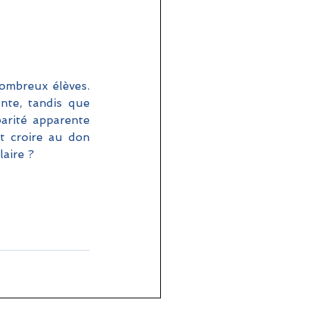
mbreux élèves. 
nte, tandis que 
arité apparente 
t croire au don 
aire ?