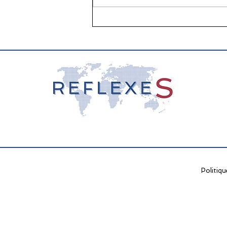
📖 La lecture : papier vs
écran, que dit la science ?
Politiqu